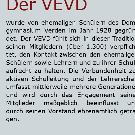
Der VEVD
wurde
von
ehemaligen
Schülern
des
Do
gymnasium
Verden
im
Jahr
1928
gegrü
det.
Der
VEVD
fühlt
sich
in
dieser
Traditio
seinen
Mitgliedern
(über
1.300)
verpflic
tet,
den
Kontakt
zwischen
den
ehemalige
Schülern
sowie
Lehrern
und
zu
ihrer
Schul
aufrecht
zu
halten.
Die
Verbundenheit
zu
aktiven
Schulleitung
und
der
Lehrerschaf
umfasst
mittlerweile
mehrere
Generatione
und
wird
durch
das
Engagement
seine
Mitglieder
maßgeblich
beeinflusst
un
durch
seinen
Vorstand
ehrenamtlich
getr
gen.