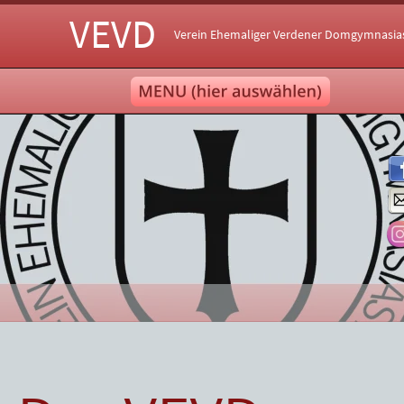
VEVD
Verein Ehemaliger Verdener Domgymnasia