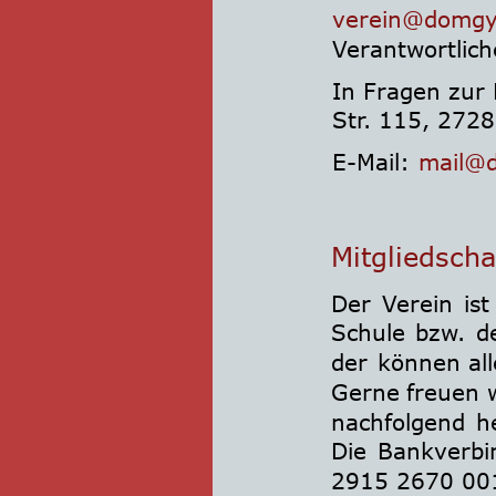
verein@domgy
Verantwortlich
In Fragen zur 
Str. 115, 272
E-Mail: 
mail@
Mitgliedscha
Der
Verein
ist
Schule
bzw.
d
der
können
al
Gerne
freuen
nachfolgend
h
Die
Bankverbi
2915 2670 00