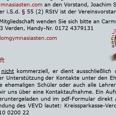
mnasiasten.com
 an den Vorstand, Joachim S
er i.S.d. § 55 (2) RStV ist der Vereinsvorsta
Mitgliedschaft wenden Sie sich bitte an Car
83 Verden, Handy-Nr. 0172 4379131
domgymnasiasten.com
ft
nicht
kommerziell,
er
dient
ausschließlich
er
Unterstützung
der
Kontakte
unter
den
Eh
le
ehemaligen
Schüler
oder
auch
alle
Lehrer
wir
uns
über
eine
Kontaktaufnahme.
Ein
Auf
eruntergeladen
und
im
pdf-Formular
direkt
ndung
des
VEVD
lautet:
Kreissparkasse-Ver
10 0200 22