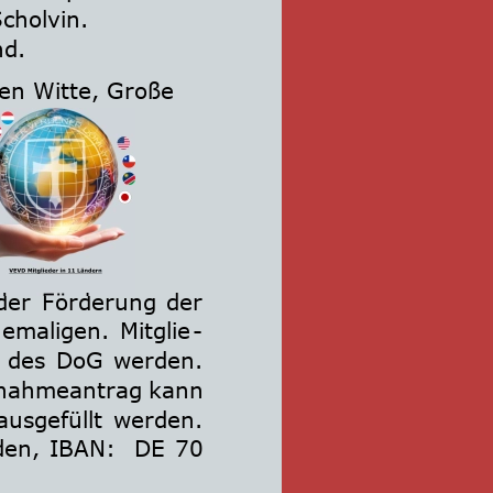
cholvin.
nd.
men Witte, Große 
der
Förderung
der 
emaligen.
Mitglie
-
des
DoG
werden. 
nahmeantrag
kann 
ausgefüllt
werden. 
den,
IBAN:
DE
70 