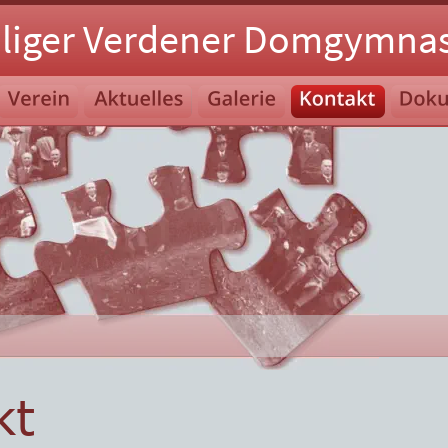
liger Verdener Domgymnas
kt